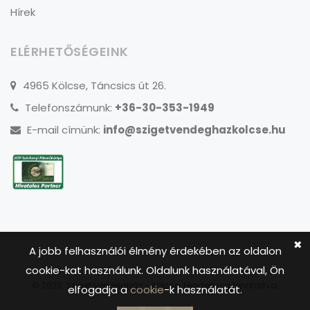
Hírek
ELÉRHETŐSÉGEINK
4965 Kölcse, Táncsics út 26.
Telefonszámunk:
+36-30-353-1949
E-mail címünk:
info@szigetvendeghazkolcse.hu
✖
A jobb felhasználói élmény érdekében az oldalon
cookie-kat használunk. Oldalunk használatával, Ön
© 2023. Sziget Vendégház - Kölcse. Minden jog fenntartva.
elfogadja a
cookie
-k használatát.