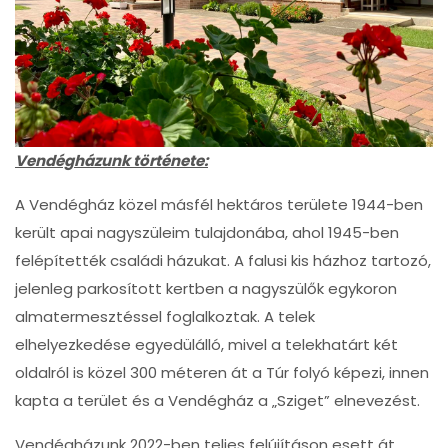
Vendégházunk története:
A Vendégház közel másfél hektáros területe 1944-ben
került apai nagyszüleim tulajdonába, ahol 1945-ben
felépítették családi házukat. A falusi kis házhoz tartozó,
jelenleg parkosított kertben a nagyszülők egykoron
almatermesztéssel foglalkoztak. A telek
elhelyezkedése egyedülálló, mivel a telekhatárt két
oldalról is közel 300 méteren át a Túr folyó képezi, innen
kapta a terület és a Vendégház a „Sziget” elnevezést.
Vendégházunk 2022-ben teljes felújításon esett át,