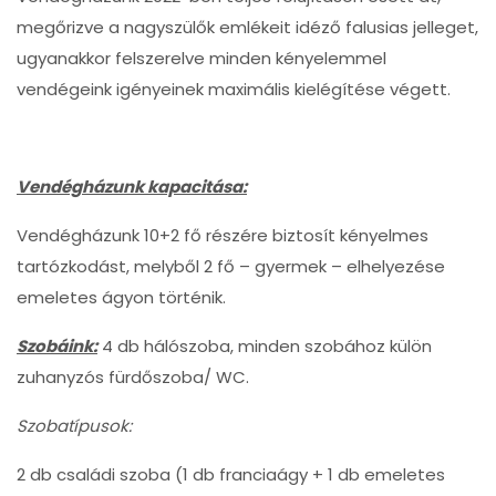
megőrizve a nagyszülők emlékeit idéző falusias jelleget,
ugyanakkor felszerelve minden kényelemmel
vendégeink igényeinek maximális kielégítése végett.
Vendégházunk kapacitása:
Vendégházunk 10+2 fő részére biztosít kényelmes
tartózkodást, melyből 2 fő – gyermek – elhelyezése
emeletes ágyon történik.
Szobáink:
4 db hálószoba, minden szobához külön
zuhanyzós fürdőszoba/ WC.
Szobatípusok:
2 db családi szoba (1 db franciaágy + 1 db emeletes