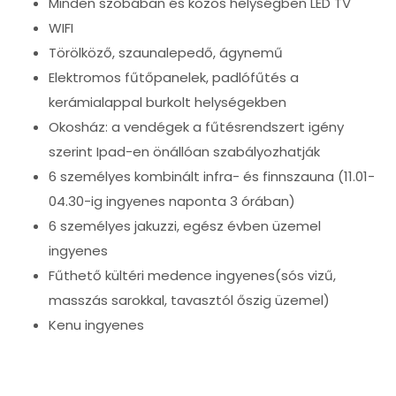
Minden szobában és közös helységben LED TV
WIFI
Törölköző, szaunalepedő, ágynemű
Elektromos fűtőpanelek, padlófűtés a
kerámialappal burkolt helységekben
Okosház: a vendégek a fűtésrendszert igény
szerint Ipad-en önállóan szabályozhatják
6 személyes kombinált infra- és finnszauna (11.01-
04.30-ig ingyenes naponta 3 órában)
6 személyes jakuzzi, egész évben üzemel
ingyenes
Fűthető kültéri medence ingyenes(sós vizű,
masszás sarokkal, tavasztól őszig üzemel)
Kenu ingyenes