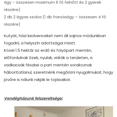
ágy – összesen maximum 6 fő felnőtt és 2 gyerek
részére)
2 db 2 ágyas szoba (1 db franciaágy – összesen 4 fő
részére)
Kutyát, házi kedvenceket nem áll sajnos módunkban
fogadni, a helyszín adottságai miatt.
Közel 1.5 hektár az erdő és folyópart mentén,
előfordulnak őzek, nyulak, vidrák a területen, a
vadkacsák fészkei a part mentén sorakoznak
háborítatlanul, szeretnénk megőrizni nyugalmukat, hogy
jövőre is nálunk rakják le tojásaikat.
Vendégházunk felszereltsége: